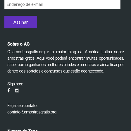
Endereço
de
e-
mail
Sobre o AG
O amostrasgratis.org é o maior blog da América Latina sobre
amostras grátis. Aqui você poderá encontrar muitas oportunidades,
saber como ganhar os melhores brindes e amostras e ainda ficar por
dentro dos sorteios e concursos que estão acontecendo.
Siga-nos:
Faça seu contato:
contato@amostrasgratis.org