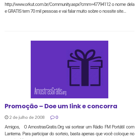
http://www.orkut.com.br/Community.aspx?cmm=47794112 o nome dela
e GRATIS tem 70 mil pessoas e vai falar muito sobre o nossite site…
Promoção – Doe um link e concorra
2 de julho de 2008
0
Amigos, O AmostrasGratis.Org vai sortear um Rádio FM Portátil com
Lanterna. Para participar do sorteio, basta apenas que você coloque no