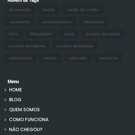
Nuvem de Tags
absorvente
batom
cartão de credito
casamento
conta em banco
hidratante
Livro
Maquiagem
noiva
produto de beleza
produto de higiene
produto de limpeza
restaurante
revista
sabonete
sanduiche
Menu
HOME
BLOG
QUEM SOMOS
COMO FUNCIONA
NÃO CHEGOU?