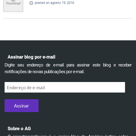
posted on agosto 19, 2016
Assinar blog por e-mail
Digite seu endereço de e-mail para assinar este blog e receber
notificações de novas publicações por e-mail.
Endereço
de
e-
mail
Sobre o AG