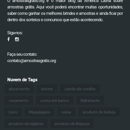
O amostrasgratis.org é o maior blog da América Latina sobre
amostras grátis. Aqui você poderá encontrar muitas oportunidades,
saber como ganhar os melhores brindes e amostras e ainda ficar por
dentro dos sorteios e concursos que estão acontecendo.
Siga-nos:
Faça seu contato:
contato@amostrasgratis.org
Nuvem de Tags
absorvente
batom
cartão de credito
casamento
conta em banco
hidratante
Livro
Maquiagem
noiva
produto de beleza
produto de higiene
produto de limpeza