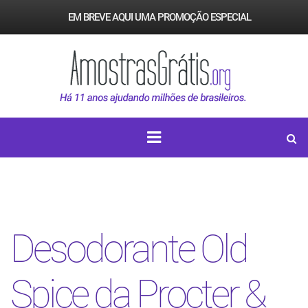
EM BREVE AQUI UMA PROMOÇÃO ESPECIAL
Desodorante Old
Spice da Procter &