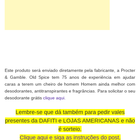
Este produto será enviado diretamente pela fabricante, a Procter
& Gamble. Old Spice tem 75 anos de experiência em ajudar
caras a terem um cheiro de homem Homem ainda melhor com
desodorantes, antitranspirantes e fragrâncias. Para solicitar o seu
desodorante grátis
clique aqui.
Lembre-se que dá também para pedir vales
presentes da DAFITI e LOJAS AMERICANAS e não
é sorteio.
Clique aqui e siga as instruções do post
.