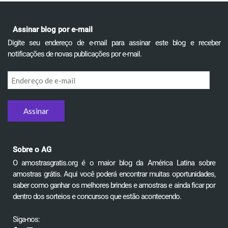
Assinar blog por e-mail
Digite seu endereço de e-mail para assinar este blog e receber
notificações de novas publicações por e-mail.
Endereço
de
e-
mail
Sobre o AG
O amostrasgratis.org é o maior blog da América Latina sobre
amostras grátis. Aqui você poderá encontrar muitas oportunidades,
saber como ganhar os melhores brindes e amostras e ainda ficar por
dentro dos sorteios e concursos que estão acontecendo.
Siga-nos: