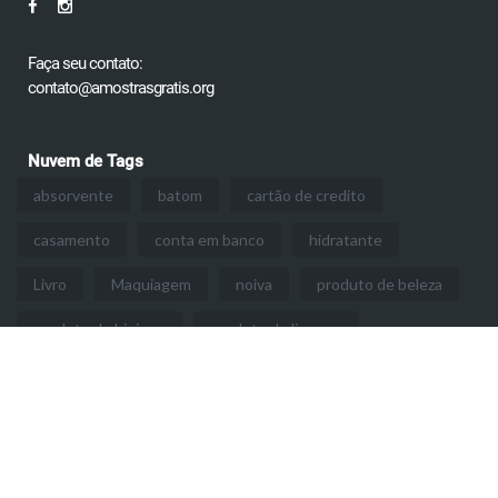
Faça seu contato:
contato@amostrasgratis.org
Nuvem de Tags
absorvente
batom
cartão de credito
casamento
conta em banco
hidratante
Livro
Maquiagem
noiva
produto de beleza
produto de higiene
produto de limpeza
restaurante
revista
sabonete
sanduiche
Menu
HOME