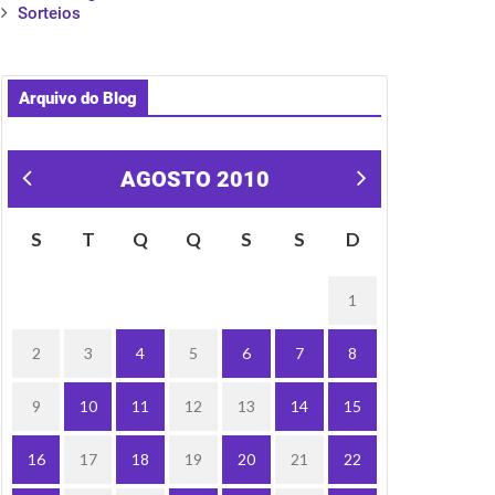
Sorteios
Arquivo do Blog
AGOSTO 2010
« jul
set »
S
T
Q
Q
S
S
D
1
2
3
4
5
6
7
8
9
10
11
12
13
14
15
16
17
18
19
20
21
22