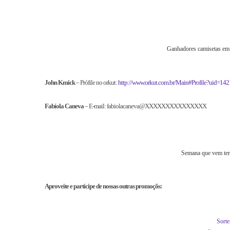
Ganhadores camisetas em
John Kmick
– Prófile no orkut:
http://www.orkut.com.br/Main#Profile?uid=
Fabíola Caneva
– E-mail: fabiolacaneva@XXXXXXXXXXXXXXX
Semana que vem ter
Aproveite e participe de nossas outras promoçõs:
Sorte