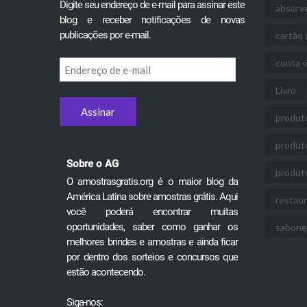
Digite seu endereço de e-mail para assinar este
absorv
blog e receber notificações de novas
publicações por e-mail.
cartão 
conta 
Endereço
de
Livro
e-
mail
produt
produt
Sobre o AG
produt
O amostrasgratis.org é o maior blog da
América Latina sobre amostras grátis. Aqui
restau
você poderá encontrar muitas
oportunidades, saber como ganhar os
sabone
melhores brindes e amostras e ainda ficar
por dentro dos sorteios e concursos que
estão acontecendo.
Siga-nos: