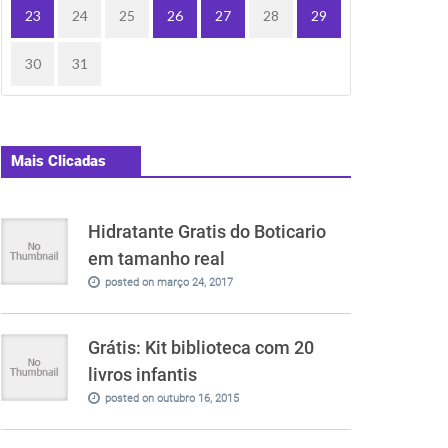
23
24
25
26
27
28
29
30
31
Mais Clicadas
Hidratante Gratis do Boticario
em tamanho real
posted on março 24, 2017
Grátis: Kit biblioteca com 20
livros infantis
posted on outubro 16, 2015