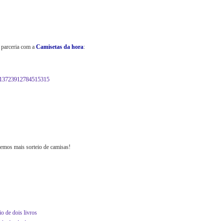
 parceria com a
Camisetas da hora
:
14213723912784515315
emos mais sorteio de camisas!
io de dois livros