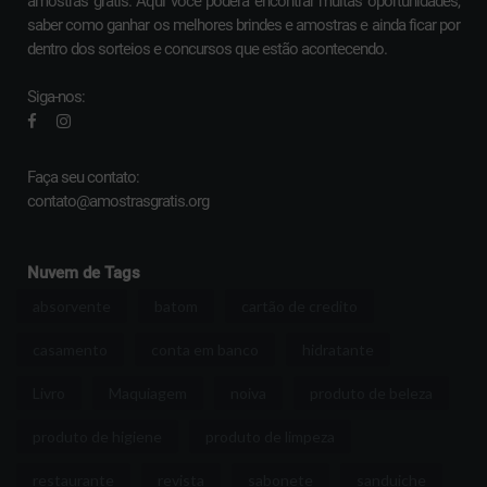
amostras grátis. Aqui você poderá encontrar muitas oportunidades,
saber como ganhar os melhores brindes e amostras e ainda ficar por
dentro dos sorteios e concursos que estão acontecendo.
Siga-nos:
Faça seu contato:
contato@amostrasgratis.org
Nuvem de Tags
absorvente
batom
cartão de credito
casamento
conta em banco
hidratante
Livro
Maquiagem
noiva
produto de beleza
produto de higiene
produto de limpeza
restaurante
revista
sabonete
sanduiche