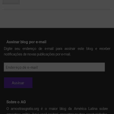
Assinar blog por e-mail
Digite seu endereço de e-mail para assinar este blog e receber
notificações de novas publicações por e-mail.
Endereço
de
e-
mail
Sobre o AG
O amostrasgratis.org é o maior blog da América Latina sobre