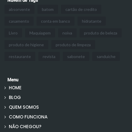
Nuvem de Tags
absorvente
batom
cartão de credito
casamento
conta em banco
hidratante
Livro
Maquiagem
noiva
produto de beleza
produto de higiene
produto de limpeza
restaurante
revista
sabonete
sanduiche
Menu
HOME
BLOG
QUEM SOMOS
COMO FUNCIONA
NÃO CHEGOU?