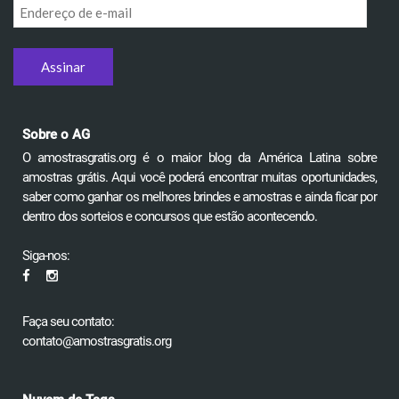
Endereço
de
e-
mail
Sobre o AG
O amostrasgratis.org é o maior blog da América Latina sobre
amostras grátis. Aqui você poderá encontrar muitas oportunidades,
saber como ganhar os melhores brindes e amostras e ainda ficar por
dentro dos sorteios e concursos que estão acontecendo.
Siga-nos:
Faça seu contato:
contato@amostrasgratis.org