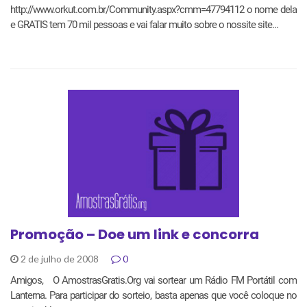
http://www.orkut.com.br/Community.aspx?cmm=47794112 o nome dela
e GRATIS tem 70 mil pessoas e vai falar muito sobre o nossite site…
Promoção – Doe um link e concorra
2 de julho de 2008
0
Amigos, O AmostrasGratis.Org vai sortear um Rádio FM Portátil com
Lanterna. Para participar do sorteio, basta apenas que você coloque no